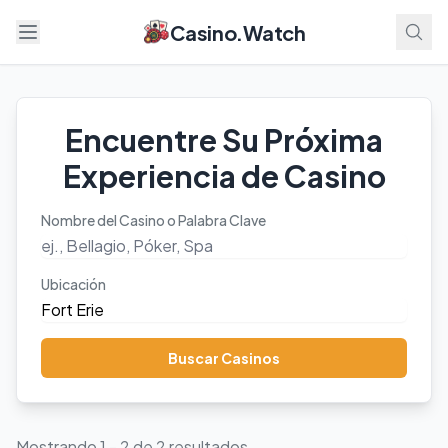
Casino.Watch
Open menu
Encuentre Su Próxima
Experiencia de Casino
Nombre del Casino o Palabra Clave
Ubicación
Buscar Casinos
Mostrando 1 - 2 de 2 resultados