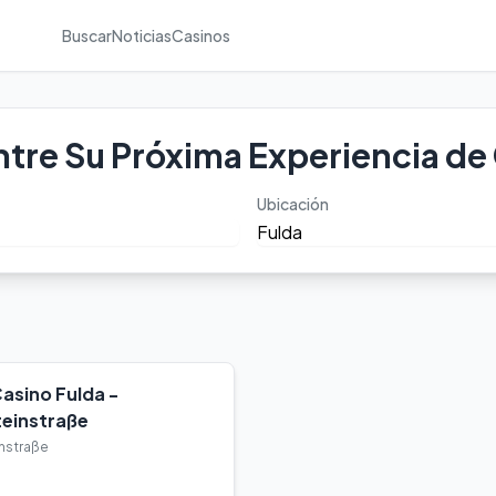
Buscar
Noticias
Casinos
tre Su Próxima Experiencia de
Ubicación
asino Fulda -
teinstraße
nstraße
lles