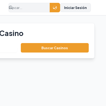
Iniciar Sesión
 Casino
Buscar Casinos