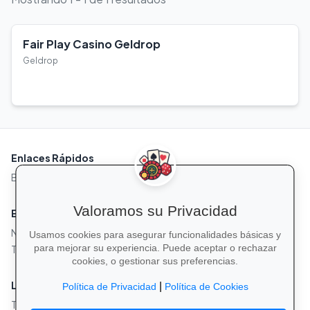
Fair Play Casino Geldrop
Geldrop
Ver Detalles
Enlaces Rápidos
Buscar
Valoramos su Privacidad
Explorar Más
Noticias
Usamos cookies para asegurar funcionalidades básicas y
Todos los idiomas
para mejorar su experiencia. Puede aceptar o rechazar
cookies, o gestionar sus preferencias.
Legal
|
Política de Privacidad
Política de Cookies
Términos de Servicio