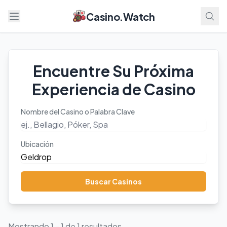
Casino.Watch
Open menu
Encuentre Su Próxima
Experiencia de Casino
Nombre del Casino o Palabra Clave
Ubicación
Buscar Casinos
Mostrando 1 - 1 de 1 resultados