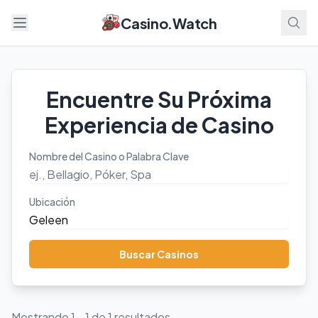
Casino.Watch
Open menu
Encuentre Su Próxima
Experiencia de Casino
Nombre del Casino o Palabra Clave
Ubicación
Buscar Casinos
Mostrando 1 - 1 de 1 resultados