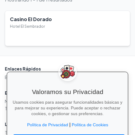
Casino El Dorado
Hotel El Sembrador
Ver Detalles
Enlaces Rápidos
Buscar
Valoramos su Privacidad
Explorar Más
Noticias
Usamos cookies para asegurar funcionalidades básicas y
Todos los idiomas
para mejorar su experiencia. Puede aceptar o rechazar
cookies, o gestionar sus preferencias.
Legal
|
Política de Privacidad
Política de Cookies
Términos de Servicio