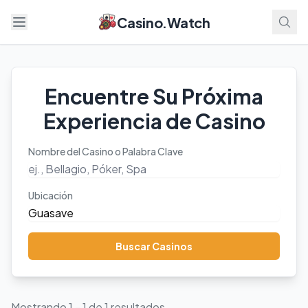
Casino.Watch
Open menu
Encuentre Su Próxima
Experiencia de Casino
Nombre del Casino o Palabra Clave
Ubicación
Buscar Casinos
Mostrando 1 - 1 de 1 resultados