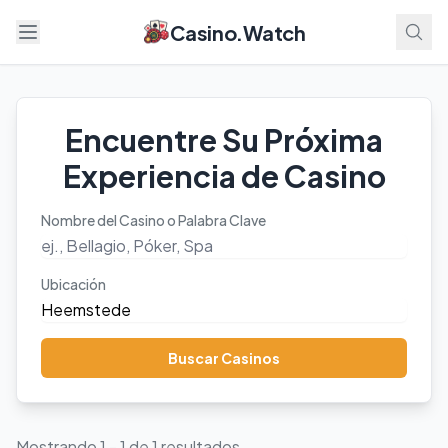
Casino.Watch
Open menu
Encuentre Su Próxima
Experiencia de Casino
Nombre del Casino o Palabra Clave
Ubicación
Buscar Casinos
Mostrando 1 - 1 de 1 resultados