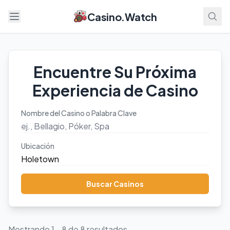
Casino.Watch
Open menu
Encuentre Su Próxima
Experiencia de Casino
Nombre del Casino o Palabra Clave
Ubicación
Buscar Casinos
Mostrando 1 - 8 de 8 resultados