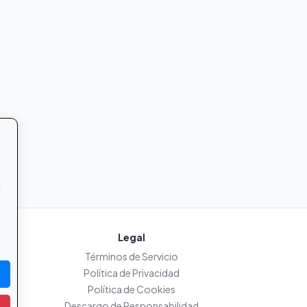
r
Legal
Términos de Servicio
Política de Privacidad
Política de Cookies
Descargo de Responsabilidad