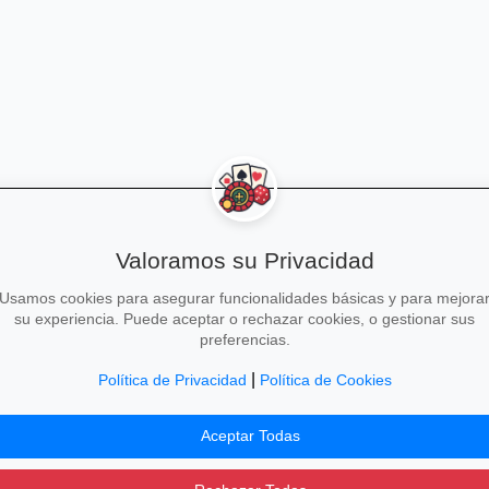
Valoramos su Privacidad
Usamos cookies para asegurar funcionalidades básicas y para mejora
su experiencia. Puede aceptar o rechazar cookies, o gestionar sus
preferencias.
Explorar Más
|
Política de Privacidad
Política de Cookies
Noticias
Todos los idiomas
Aceptar Todas