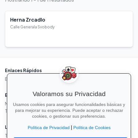
Herna Zrcadlo
Calle Generala Svobody
Ver Detalles
Enlaces Rápidos
Buscar
Valoramos su Privacidad
Explorar Más
Noticias
Usamos cookies para asegurar funcionalidades básicas y
Todos los idiomas
para mejorar su experiencia. Puede aceptar o rechazar
cookies, o gestionar sus preferencias.
Legal
|
Política de Privacidad
Política de Cookies
Términos de Servicio