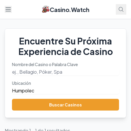
Casino.Watch
Open menu
Encuentre Su Próxima
Experiencia de Casino
Nombre del Casino o Palabra Clave
Ubicación
Buscar Casinos
Mostrando 1 - 1 de 1 resultados