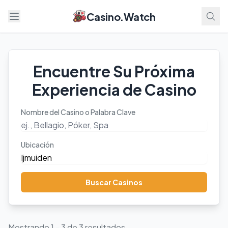
Casino.Watch
Open menu
Encuentre Su Próxima
Experiencia de Casino
Nombre del Casino o Palabra Clave
Ubicación
Buscar Casinos
Mostrando 1 - 3 de 3 resultados