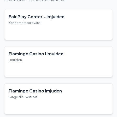
Fair Play Center - Imjuiden
Kennemerboulevard
Ver Detalles
Flamingo Casino IJmuiden
Ijmuiden
Ver Detalles
Flamingo Casino Imjuden
Lange Nieuwstraat
Ver Detalles