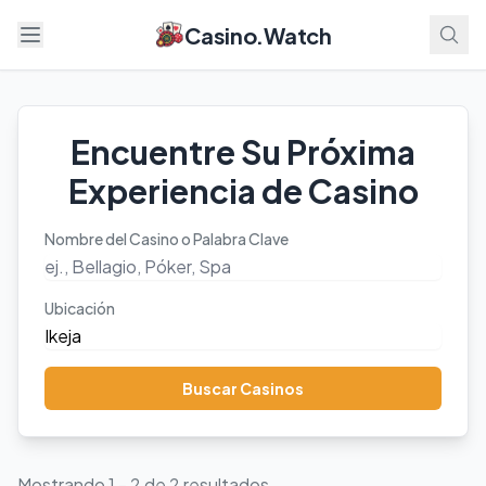
Casino.Watch
Open menu
Encuentre Su Próxima
Experiencia de Casino
Nombre del Casino o Palabra Clave
Ubicación
Buscar Casinos
Mostrando 1 - 2 de 2 resultados