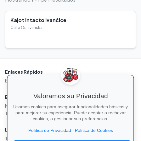
Kajot Intacto Ivančice
Calle Oslavanska
Ver Detalles
Enlaces Rápidos
Buscar
Valoramos su Privacidad
Explorar Más
Noticias
Usamos cookies para asegurar funcionalidades básicas y
Todos los idiomas
para mejorar su experiencia. Puede aceptar o rechazar
cookies, o gestionar sus preferencias.
Legal
|
Política de Privacidad
Política de Cookies
Términos de Servicio