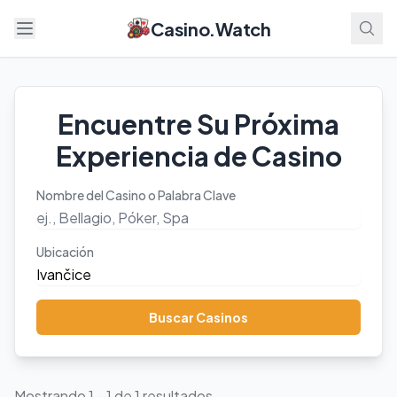
Casino.Watch
Open menu
Encuentre Su Próxima
Experiencia de Casino
Nombre del Casino o Palabra Clave
Ubicación
Buscar Casinos
Mostrando 1 - 1 de 1 resultados