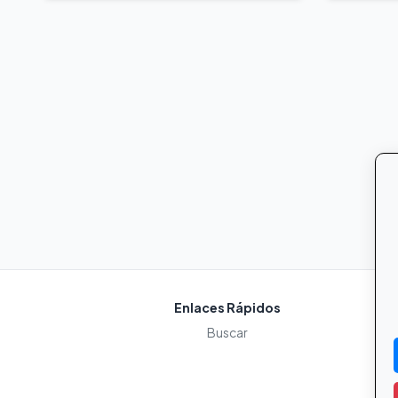
Enlaces Rápidos
Buscar