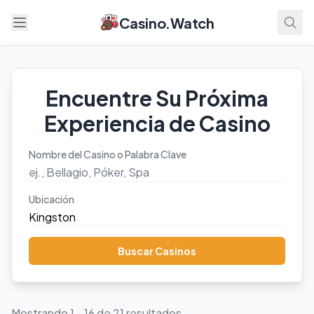
Casino.Watch
Open menu
Encuentre Su Próxima
Experiencia de Casino
Nombre del Casino o Palabra Clave
Ubicación
Buscar Casinos
Mostrando 1 - 16 de 21 resultados