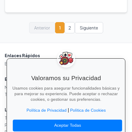
Ver Detalles
Anterior
1
2
Siguiente
Enlaces Rápidos
Buscar
Valoramos su Privacidad
Explorar Más
Noticias
Usamos cookies para asegurar funcionalidades básicas y
Todos los idiomas
para mejorar su experiencia. Puede aceptar o rechazar
cookies, o gestionar sus preferencias.
Legal
|
Política de Privacidad
Política de Cookies
Términos de Servicio
Política de Privacidad
Aceptar Todas