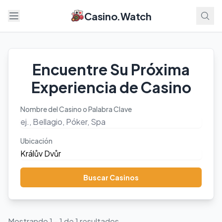
Casino.Watch
Open menu
Encuentre Su Próxima
Experiencia de Casino
Nombre del Casino o Palabra Clave
Ubicación
Buscar Casinos
Mostrando 1 - 1 de 1 resultados