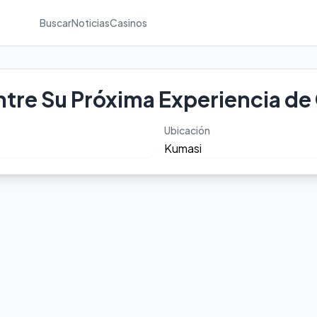
Buscar
Noticias
Casinos
tre Su Próxima Experiencia de
Ubicación