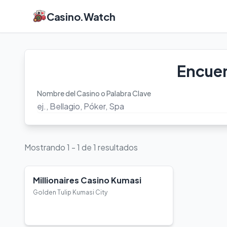
Casino.Watch
Encuen
Nombre del Casino o Palabra Clave
Mostrando 1 - 1 de 1 resultados
Millionaires Casino Kumasi
Golden Tulip Kumasi City
Ver Detalles