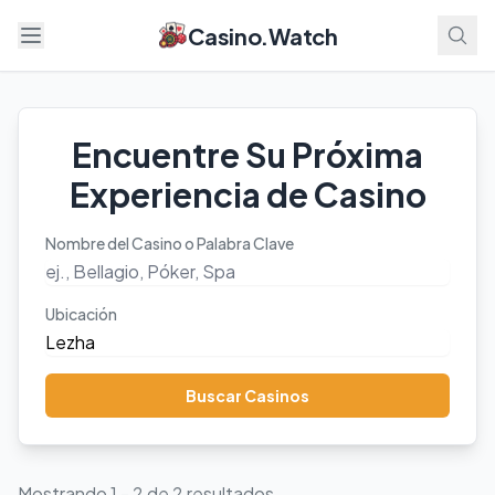
Casino.Watch
Open menu
Encuentre Su Próxima
Experiencia de Casino
Nombre del Casino o Palabra Clave
Ubicación
Buscar Casinos
Mostrando 1 - 2 de 2 resultados