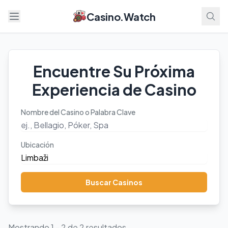
Casino.Watch
Open menu
Encuentre Su Próxima
Experiencia de Casino
Nombre del Casino o Palabra Clave
Ubicación
Buscar Casinos
Mostrando 1 - 2 de 2 resultados