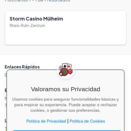
Storm Casino Mülheim
Rhein-Ruhr-Zentrum
Ver Detalles
Enlaces Rápidos
Buscar
Valoramos su Privacidad
Explorar Más
Noticias
Usamos cookies para asegurar funcionalidades básicas y
Todos los idiomas
para mejorar su experiencia. Puede aceptar o rechazar
cookies, o gestionar sus preferencias.
Legal
|
Política de Privacidad
Política de Cookies
Términos de Servicio