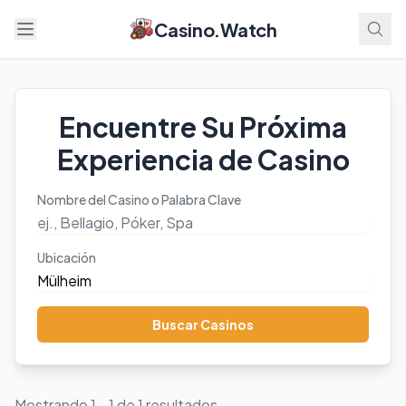
Casino.Watch
Open menu
Encuentre Su Próxima
Experiencia de Casino
Nombre del Casino o Palabra Clave
Ubicación
Buscar Casinos
Mostrando 1 - 1 de 1 resultados