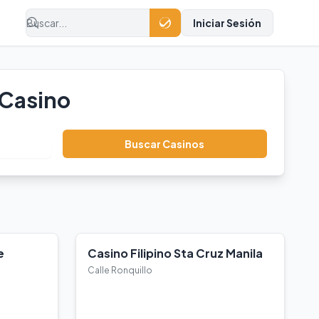
Iniciar Sesión
 Casino
Buscar Casinos
e
Casino Filipino Sta Cruz Manila
Calle Ronquillo
Ver Detalles