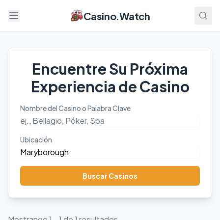
Casino.Watch
Open menu
Encuentre Su Próxima
Experiencia de Casino
Nombre del Casino o Palabra Clave
Ubicación
Buscar Casinos
Mostrando 1 - 1 de 1 resultados