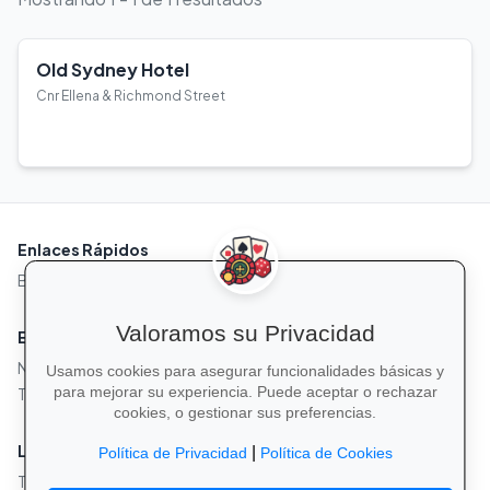
Old Sydney Hotel
Cnr Ellena & Richmond Street
Ver Detalles
Enlaces Rápidos
Buscar
Valoramos su Privacidad
Explorar Más
Noticias
Usamos cookies para asegurar funcionalidades básicas y
Todos los idiomas
para mejorar su experiencia. Puede aceptar o rechazar
cookies, o gestionar sus preferencias.
Legal
|
Política de Privacidad
Política de Cookies
Términos de Servicio