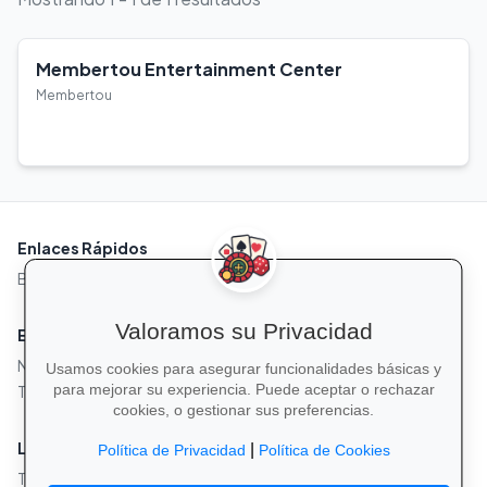
Membertou Entertainment Center
Membertou
Ver Detalles
Enlaces Rápidos
Buscar
Valoramos su Privacidad
Explorar Más
Noticias
Usamos cookies para asegurar funcionalidades básicas y
Todos los idiomas
para mejorar su experiencia. Puede aceptar o rechazar
cookies, o gestionar sus preferencias.
Legal
|
Política de Privacidad
Política de Cookies
Términos de Servicio