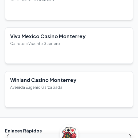
Ver Detalles
Viva Mexico Casino Monterrey
Carretera Vicente Guerrero
Ver Detalles
Winland Casino Monterrey
Avenida Eugenio Garza Sada
Ver Detalles
Enlaces Rápidos