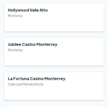
Hollywood Valle Alto
Monterrey
Ver Detalles
Jubilee Casino Monterrey
Monterrey
Ver Detalles
La Fortuna Casino Monterrey
Calle Juan Méndez Norte
Ver Detalles