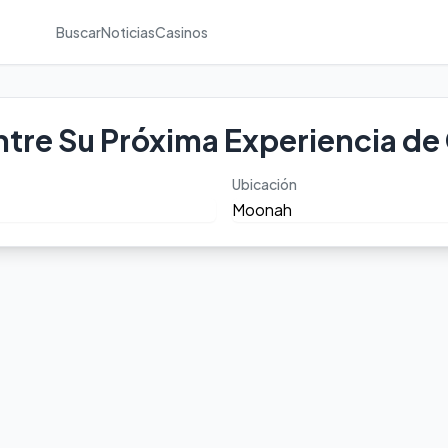
Buscar
Noticias
Casinos
tre Su Próxima Experiencia de
Ubicación