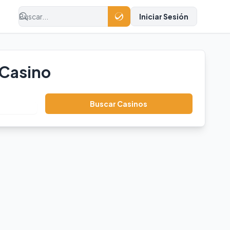
Iniciar Sesión
 Casino
Buscar Casinos