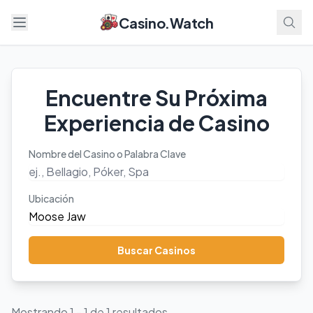
Casino.Watch
Open menu
Encuentre Su Próxima
Experiencia de Casino
Nombre del Casino o Palabra Clave
Ubicación
Buscar Casinos
Mostrando 1 - 1 de 1 resultados