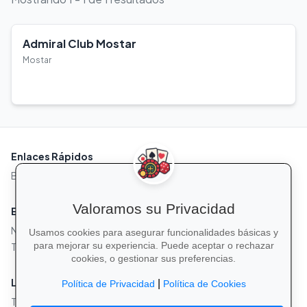
Admiral Club Mostar
Mostar
Ver Detalles
Enlaces Rápidos
Buscar
Valoramos su Privacidad
Explorar Más
Noticias
Usamos cookies para asegurar funcionalidades básicas y
Todos los idiomas
para mejorar su experiencia. Puede aceptar o rechazar
cookies, o gestionar sus preferencias.
Legal
|
Política de Privacidad
Política de Cookies
Términos de Servicio