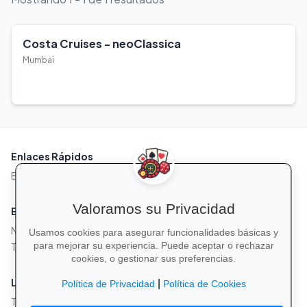
Costa Cruises - neoClassica
Mumbai
Ver Detalles
Enlaces Rápidos
Buscar
Valoramos su Privacidad
Explorar Más
Noticias
Usamos cookies para asegurar funcionalidades básicas y
Todos los idiomas
para mejorar su experiencia. Puede aceptar o rechazar
cookies, o gestionar sus preferencias.
Legal
|
Política de Privacidad
Política de Cookies
Términos de Servicio