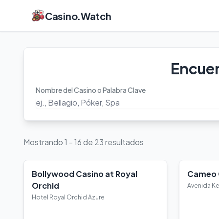
Casino.Watch
Encuen
Nombre del Casino o Palabra Clave
Mostrando 1 - 16 de 23 resultados
Bollywood Casino at Royal
Cameo 
Orchid
Avenida Ke
Hotel Royal Orchid Azure
Ver Detalles
Ver Deta