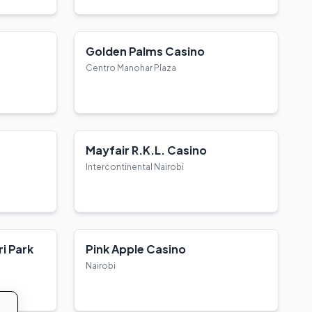
Golden Palms Casino
Centro Manohar Plaza
Ver Detalles
Mayfair R.K.L. Casino
Intercontinental Nairobi
Ver Detalles
i Park
Pink Apple Casino
Nairobi
Ver Detalles