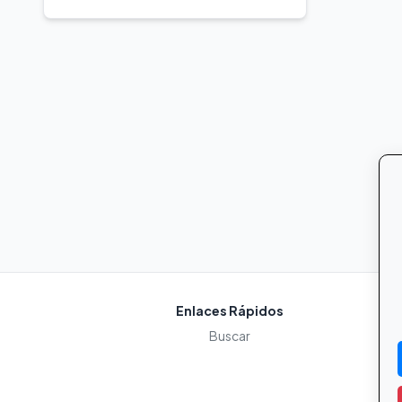
Enlaces Rápidos
Buscar