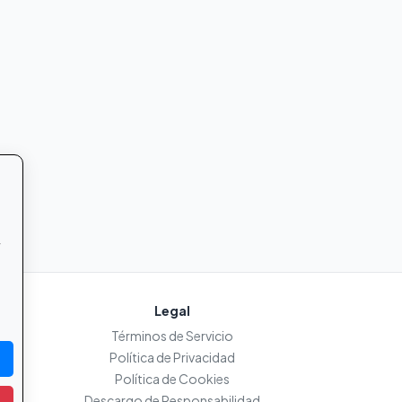
r
Legal
Términos de Servicio
Política de Privacidad
Política de Cookies
Descargo de Responsabilidad