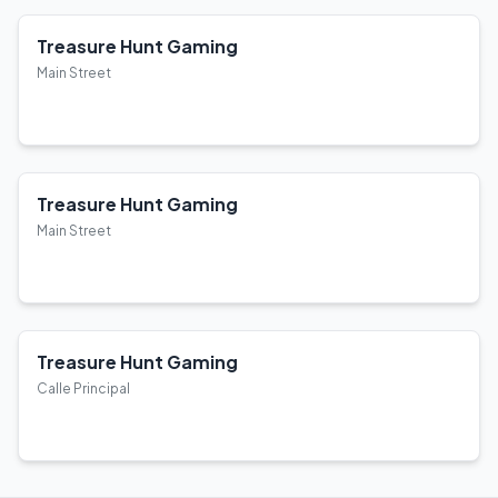
Treasure Hunt Gaming
Main Street
Ver Detalles
Treasure Hunt Gaming
Main Street
Ver Detalles
Treasure Hunt Gaming
Calle Principal
Ver Detalles