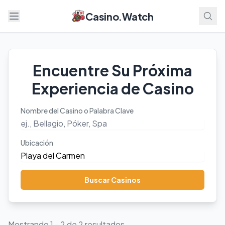
Casino.Watch
Open menu
Encuentre Su Próxima
Experiencia de Casino
Nombre del Casino o Palabra Clave
Ubicación
Buscar Casinos
Mostrando 1 - 2 de 2 resultados