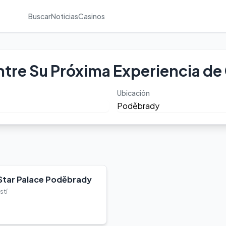
Buscar
Noticias
Casinos
tre Su Próxima Experiencia de
Ubicación
Star Palace Poděbrady
stí
lles