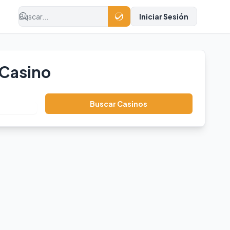
Iniciar Sesión
 Casino
Buscar Casinos