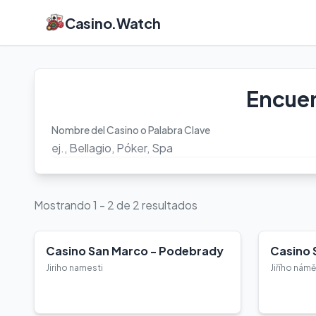
Casino.Watch
Encuen
Nombre del Casino o Palabra Clave
Mostrando 1 - 2 de 2 resultados
Casino San Marco - Podebrady
Casino 
Jiriho namesti
Jiřího námě
Ver Detalles
Ver Deta