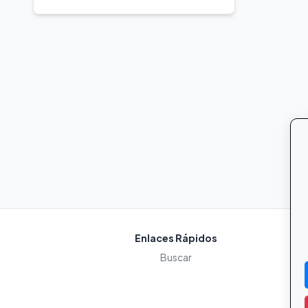
Enlaces Rápidos
Buscar