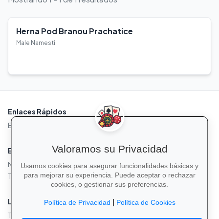
Herna Pod Branou Prachatice
Male Namesti
Ver Detalles
Enlaces Rápidos
Buscar
Valoramos su Privacidad
Explorar Más
Noticias
Usamos cookies para asegurar funcionalidades básicas y
Todos los idiomas
para mejorar su experiencia. Puede aceptar o rechazar
cookies, o gestionar sus preferencias.
Legal
|
Política de Privacidad
Política de Cookies
Términos de Servicio