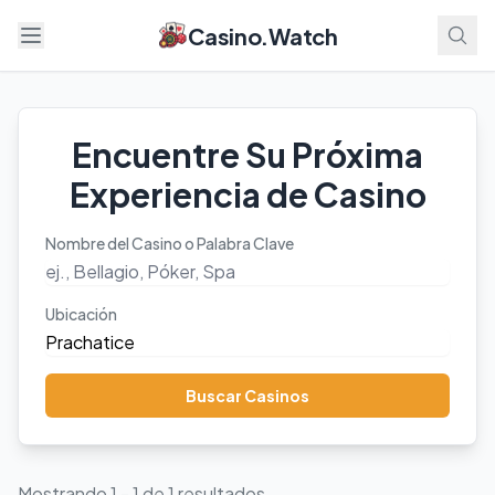
Casino.Watch
Open menu
Encuentre Su Próxima
Experiencia de Casino
Nombre del Casino o Palabra Clave
Ubicación
Buscar Casinos
Mostrando 1 - 1 de 1 resultados