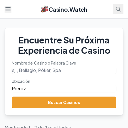
Casino.Watch
Open menu
Encuentre Su Próxima
Experiencia de Casino
Nombre del Casino o Palabra Clave
Ubicación
Buscar Casinos
Mostrando 1 - 2 de 2 resultados