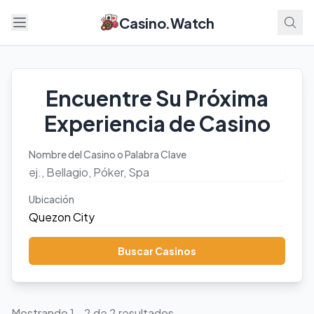
Casino.Watch
Open menu
Encuentre Su Próxima
Experiencia de Casino
Nombre del Casino o Palabra Clave
Ubicación
Buscar Casinos
Mostrando 1 - 2 de 2 resultados