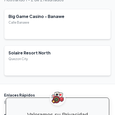
Big Game Casino - Banawe
Calle Banawe
Ver Detalles
Solaire Resort North
Quezon City
Ver Detalles
Enlaces Rápidos
Buscar
Valoramos su Privacidad