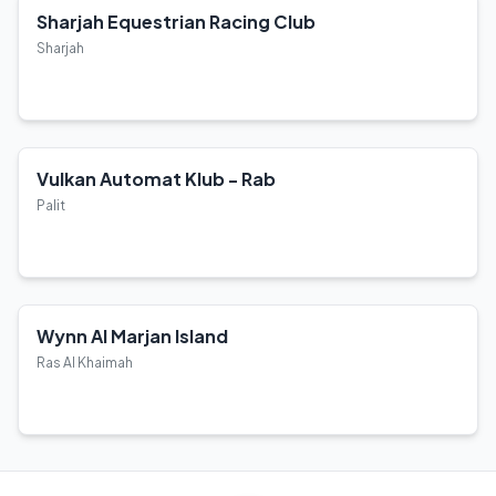
Sharjah Equestrian Racing Club
Sharjah
Ver Detalles
Vulkan Automat Klub - Rab
Palit
Ver Detalles
Wynn Al Marjan Island
Ras Al Khaimah
Ver Detalles