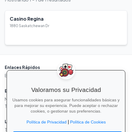
Casino Regina
1880 Saskatchewan Dr
Ver Detalles
Enlaces Rápidos
Buscar
Valoramos su Privacidad
Explorar Más
Noticias
Usamos cookies para asegurar funcionalidades básicas y
Todos los idiomas
para mejorar su experiencia. Puede aceptar o rechazar
cookies, o gestionar sus preferencias.
Legal
|
Política de Privacidad
Política de Cookies
Términos de Servicio