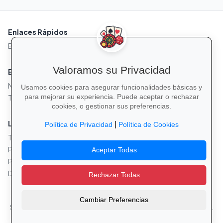
Enlaces Rápidos
Buscar
Valoramos su Privacidad
Explorar Más
Noticias
Usamos cookies para asegurar funcionalidades básicas y
Todos los idiomas
para mejorar su experiencia. Puede aceptar o rechazar
cookies, o gestionar sus preferencias.
Legal
|
Política de Privacidad
Política de Cookies
Términos de Servicio
Política de Privacidad
Aceptar Todas
Política de Cookies
Descargo de Responsabilidad
Rechazar Todas
© 2026 Casino.Watch. Todos los derechos reservados.
Cambiar Preferencias
Su guía definitiva de casinos y resorts físicos en todo el mundo.
Juegue de forma responsable. Debe tener la edad legal para jugar.