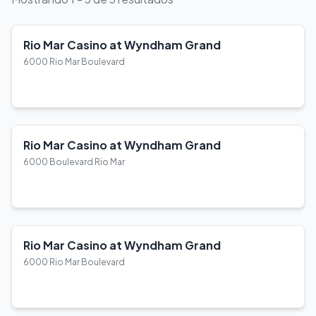
Rio Mar Casino at Wyndham Grand
6000 Rio Mar Boulevard
Ver Detalles
Rio Mar Casino at Wyndham Grand
6000 Boulevard Rio Mar
Ver Detalles
Rio Mar Casino at Wyndham Grand
6000 Rio Mar Boulevard
Ver Detalles