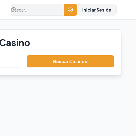
Iniciar Sesión
 Casino
Buscar Casinos