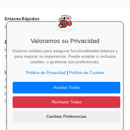
Enlaces Rápidos
Buscar
Valoramos su Privacidad
Explorar Más
Noticias
Usamos cookies para asegurar funcionalidades básicas y
Todos los idiomas
para mejorar su experiencia. Puede aceptar o rechazar
cookies, o gestionar sus preferencias.
Legal
|
Política de Privacidad
Política de Cookies
Términos de Servicio
Política de Privacidad
Aceptar Todas
Política de Cookies
Descargo de Responsabilidad
Rechazar Todas
© 2026 Casino.Watch. Todos los derechos reservados.
Cambiar Preferencias
Su guía definitiva de casinos y resorts físicos en todo el mundo.
Juegue de forma responsable. Debe tener la edad legal para jugar.