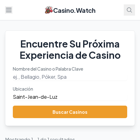
Casino.Watch
Open menu
Encuentre Su Próxima
Experiencia de Casino
Nombre del Casino o Palabra Clave
Ubicación
Buscar Casinos
Mostrando 1 - 1 de 1 resultados