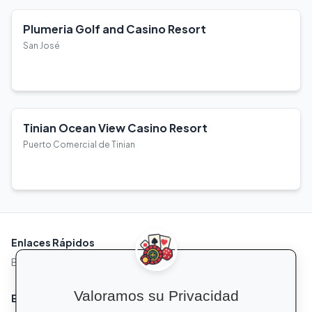
Plumeria Golf and Casino Resort
San José
Ver Detalles
Tinian Ocean View Casino Resort
Puerto Comercial de Tinian
Ver Detalles
Enlaces Rápidos
Buscar
Valoramos su Privacidad
Explorar Más