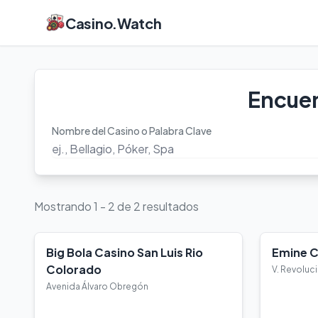
Casino.Watch
Encuen
Nombre del Casino o Palabra Clave
Mostrando 1 - 2 de 2 resultados
Big Bola Casino San Luis Rio
Emine C
Colorado
V. Revoluc
Avenida Álvaro Obregón
Ver Detalles
Ver Deta