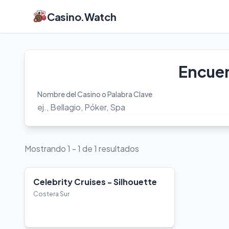
Casino.Watch
Encuen
Nombre del Casino o Palabra Clave
Mostrando 1 - 1 de 1 resultados
Celebrity Cruises - Silhouette
Costera Sur
Ver Detalles