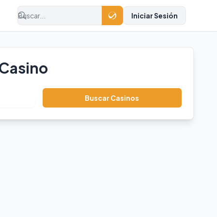
Iniciar Sesión
 Casino
Buscar Casinos