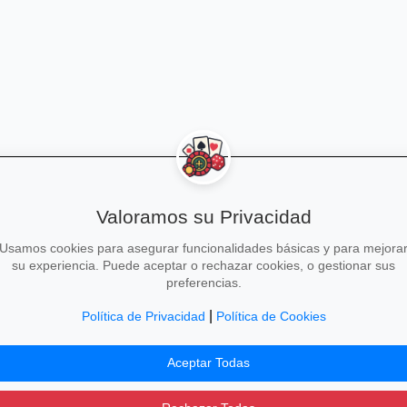
Valoramos su Privacidad
Usamos cookies para asegurar funcionalidades básicas y para mejora
su experiencia. Puede aceptar o rechazar cookies, o gestionar sus
preferencias.
Explorar Más
|
Política de Privacidad
Política de Cookies
Noticias
Todos los idiomas
Aceptar Todas