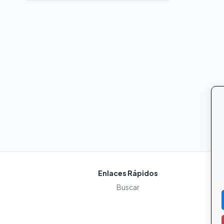
Enlaces Rápidos
Buscar