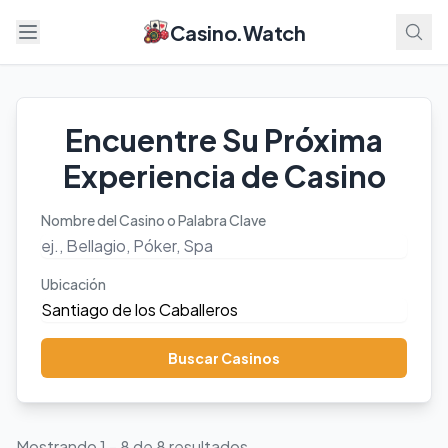
Casino.Watch
Open menu
Encuentre Su Próxima
Experiencia de Casino
Nombre del Casino o Palabra Clave
Ubicación
Buscar Casinos
Mostrando 1 - 8 de 8 resultados