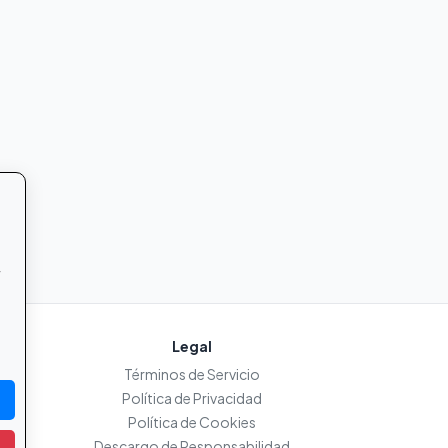
r
Legal
Términos de Servicio
Política de Privacidad
Política de Cookies
Descargo de Responsabilidad