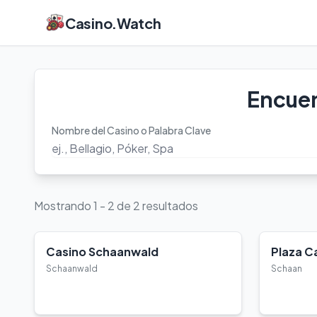
Casino.Watch
Encuen
Nombre del Casino o Palabra Clave
Mostrando 1 - 2 de 2 resultados
Casino Schaanwald
Plaza C
Schaanwald
Schaan
Ver Detalles
Ver Deta