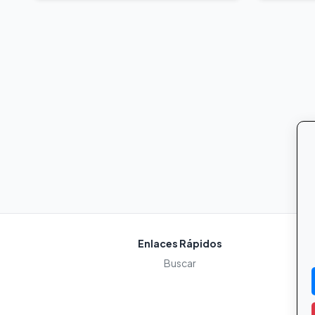
Enlaces Rápidos
Buscar