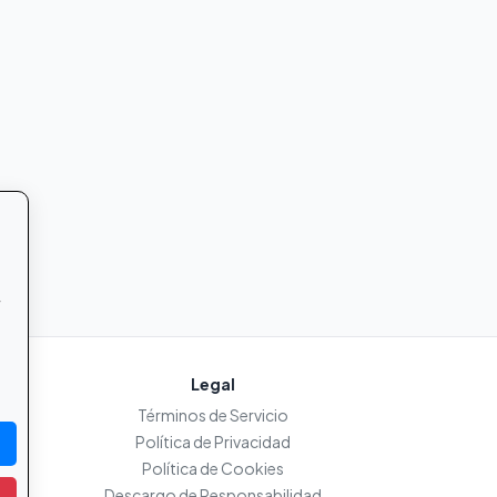
r
Legal
Términos de Servicio
Política de Privacidad
Política de Cookies
Descargo de Responsabilidad