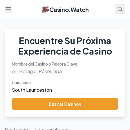
Casino.Watch
Open menu
Encuentre Su Próxima
Experiencia de Casino
Nombre del Casino o Palabra Clave
Ubicación
Buscar Casinos
Mostrando 1 - 1 de 1 resultados